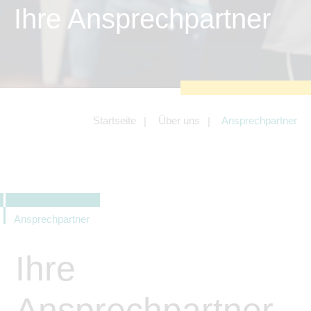
zu sichern.
Ihre Ansprechpartner
Tracking- und Targeting-Cookies
Diese Cookies sind erforderlich, um
unsere Website auf Ihre Bedürfnisse hin
zu optimieren. Hierzu gehört eine
bedarfsgerechte Gestaltung und
fortlaufende Verbesserung unseres
Angebotes einschließlich der
Verknüpfung zu Social-Media-
Angeboten von z.B. Facebook und
Startseite
Über uns
Ansprechpartner
LinkedIn.
Betreibercookies
Diese Cookies sind erforderlich, um z.B.
Google Maps zu nutzen oder
eingebettete Videos abspielen zu
können.
Ansprechpartner
Ihre
Ansprechpartner