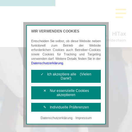
WIR VERWENDEN COOKIES
HITax
Steuerberatung in Hildesheim
Entscheiden Sie selbst, ob diese Website neben
funktionell zum Betrieb der Website
erforderlichen Cookies auch Betreiber-Cookies
sowie Cookies für Tracking und Targeting
verwenden darf. Weitere Details finden Sie in der
Datenschutzerklärung
.
✓ Ich akzeptiere alle (Vielen
Dank!)
✕ Nur essenzielle Cookies
akzeptieren
✎ Individuelle Präferenzen
·
Datenschutzerklärung
Impressum
Notwendige Cookies
Diese Cookies sind erforderlich, um die
grundlegende Funktionalität der Website