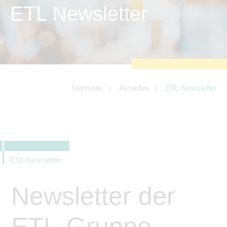
zu sichern.
ETL Newsletter
Tracking- und Targeting-Cookies
Diese Cookies sind erforderlich, um
unsere Website auf Ihre Bedürfnisse hin
zu optimieren. Hierzu gehört eine
bedarfsgerechte Gestaltung und
fortlaufende Verbesserung unseres
Angebotes einschließlich der
Verknüpfung zu Social-Media-
Angeboten von z.B. Facebook und
Startseite
Aktuelles
ETL-Newsletter
LinkedIn.
Betreibercookies
Diese Cookies sind erforderlich, um z.B.
Google Maps zu nutzen oder
eingebettete Videos abspielen zu
können.
ETL-Newsletter
Newsletter der
ETL-Gruppe