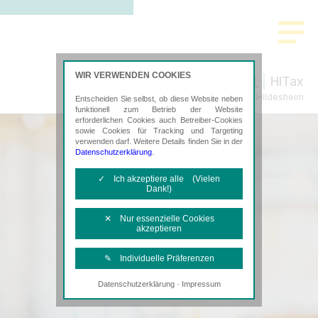
WIR VERWENDEN COOKIES
HITax
Steuerberatung in Hildesheim
Entscheiden Sie selbst, ob diese Website neben
funktionell zum Betrieb der Website
erforderlichen Cookies auch Betreiber-Cookies
sowie Cookies für Tracking und Targeting
verwenden darf. Weitere Details finden Sie in der
Datenschutzerklärung
.
✓ Ich akzeptiere alle (Vielen
Dank!)
✕ Nur essenzielle Cookies
akzeptieren
✎ Individuelle Präferenzen
·
Datenschutzerklärung
Impressum
Notwendige Cookies
Diese Cookies sind erforderlich, um die
grundlegende Funktionalität der Website