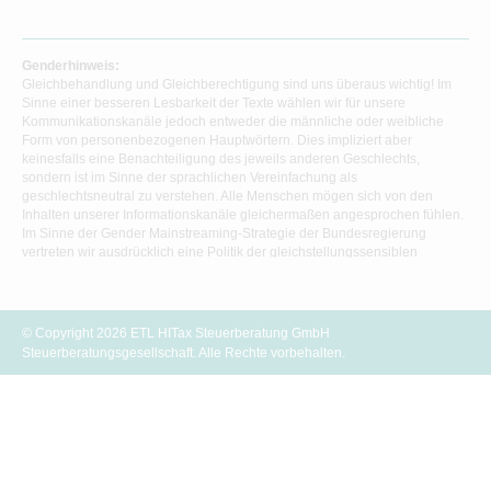
Genderhinweis:
Gleichbehandlung und Gleichberechtigung sind uns überaus wichtig! Im
Sinne einer besseren Lesbarkeit der Texte wählen wir für unsere
Kommunikationskanäle jedoch entweder die männliche oder weibliche
Form von personenbezogenen Hauptwörtern. Dies impliziert aber
keinesfalls eine Benachteiligung des jeweils anderen Geschlechts,
sondern ist im Sinne der sprachlichen Vereinfachung als
geschlechtsneutral zu verstehen. Alle Menschen mögen sich von den
Inhalten unserer Informationskanäle gleichermaßen angesprochen fühlen.
Im Sinne der Gender Mainstreaming-Strategie der Bundesregierung
vertreten wir ausdrücklich eine Politik der gleichstellungssensiblen
Informationsvermittlung.
© Copyright 2026 ETL HITax Steuerberatung GmbH
Steuerberatungsgesellschaft. Alle Rechte vorbehalten.