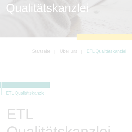
zu sichern.
Qualitätskanzlei
Tracking- und Targeting-Cookies
Diese Cookies sind erforderlich, um
unsere Website auf Ihre Bedürfnisse hin
zu optimieren. Hierzu gehört eine
bedarfsgerechte Gestaltung und
fortlaufende Verbesserung unseres
Angebotes einschließlich der
Verknüpfung zu Social-Media-
Angeboten von z.B. Facebook und
Startseite
Über uns
ETL Qualitätskanzlei
LinkedIn.
Betreibercookies
Diese Cookies sind erforderlich, um z.B.
Google Maps zu nutzen oder
eingebettete Videos abspielen zu
können.
ETL Qualitätskanzlei
ETL
Qualitätskanzlei