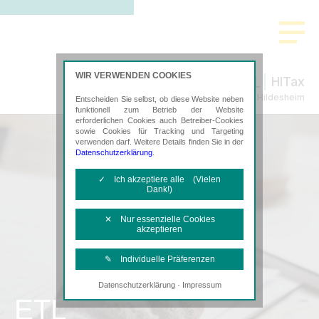
WIR VERWENDEN COOKIES
HITax
Steuerberatung in Hildesheim
Entscheiden Sie selbst, ob diese Website neben
funktionell zum Betrieb der Website
erforderlichen Cookies auch Betreiber-Cookies
sowie Cookies für Tracking und Targeting
verwenden darf. Weitere Details finden Sie in der
Datenschutzerklärung
.
✓ Ich akzeptiere alle (Vielen
Dank!)
✕ Nur essenzielle Cookies
akzeptieren
✎ Individuelle Präferenzen
·
Datenschutzerklärung
Impressum
Notwendige Cookies
ETL
Diese Cookies sind erforderlich, um die
grundlegende Funktionalität der Website