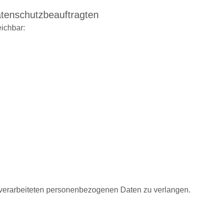
atenschutzbeauftragten
eichbar:
 verarbeiteten personenbezogenen Daten zu verlangen.