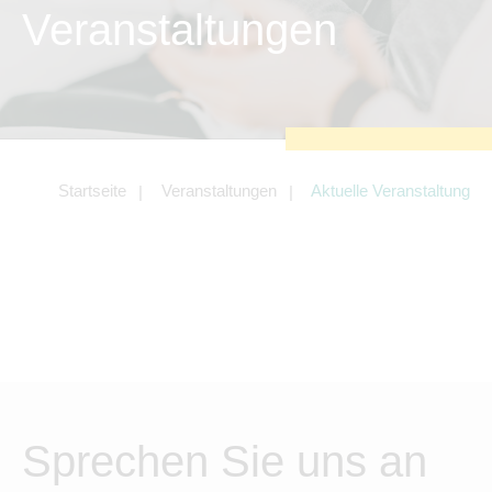
zu sichern.
Veranstaltungen
Tracking- und Targeting-Cookies
Diese Cookies sind erforderlich, um
unsere Website auf Ihre Bedürfnisse hin
zu optimieren. Hierzu gehört eine
bedarfsgerechte Gestaltung und
fortlaufende Verbesserung unseres
Angebotes einschließlich der
Verknüpfung zu Social-Media-
Angeboten von z.B. Facebook und
Startseite
Veranstaltungen
Aktuelle Veranstaltung
LinkedIn.
Betreibercookies
Diese Cookies sind erforderlich, um z.B.
Google Maps zu nutzen oder
eingebettete Videos abspielen zu
können.
Sprechen Sie uns an