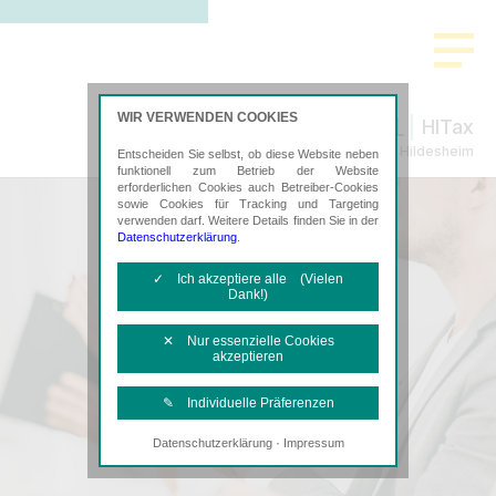
WIR VERWENDEN COOKIES
HITax
Steuerberatung in Hildesheim
Entscheiden Sie selbst, ob diese Website neben
funktionell zum Betrieb der Website
erforderlichen Cookies auch Betreiber-Cookies
sowie Cookies für Tracking und Targeting
verwenden darf. Weitere Details finden Sie in der
Datenschutzerklärung
.
✓ Ich akzeptiere alle (Vielen
Dank!)
✕ Nur essenzielle Cookies
akzeptieren
✎ Individuelle Präferenzen
·
Datenschutzerklärung
Impressum
Notwendige Cookies
Diese Cookies sind erforderlich, um die
grundlegende Funktionalität der Website